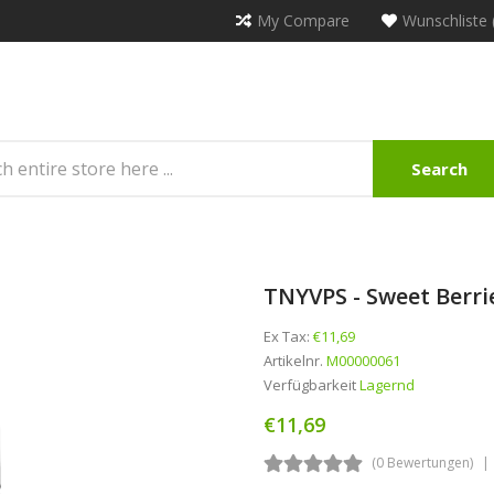
My Compare
Wunschliste 
Search
TNYVPS - Sweet Berrie
Ex Tax:
€11,69
Artikelnr.
M00000061
Verfügbarkeit
Lagernd
€11,69
(0 Bewertungen)