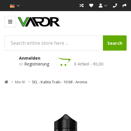
Search
Anmelden
or
Registrierung
0 Artikel - €0,00
Mix-It!
5EL - KaMa Traki - 10 Ml - Aroma