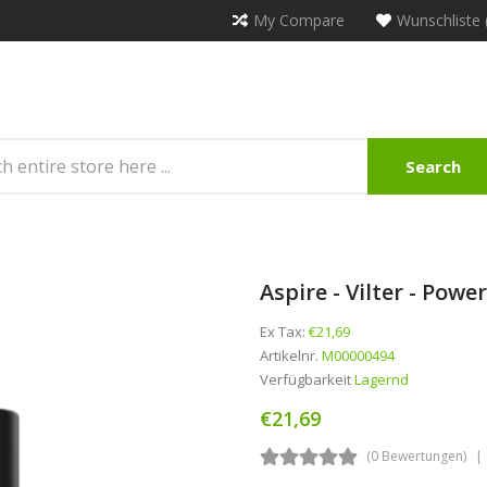
My Compare
Wunschliste 
Search
Aspire - Vilter - Powe
Ex Tax:
€21,69
Artikelnr.
M00000494
Verfügbarkeit
Lagernd
€21,69
(0 Bewertungen)