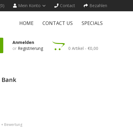
(0)
Mein Konto
Contact
Bezahlen
HOME
CONTACT US
SPECIALS
Anmelden
or
Registrierung
0 Artikel - €0,00
r Bank
+ Bewertung